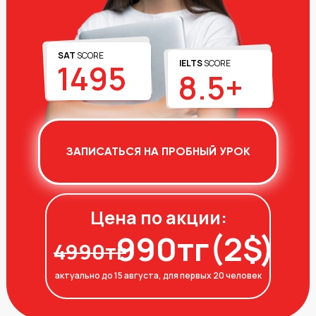
SAT
SCORE
1495
IELTS
SCORE
8.5+
ЗАПИСАТЬСЯ НА ПРОБНЫЙ УРОК
Цена по акции:
990тг(2$)
4990тг
актуально до 15 августа, для первых 20 человек