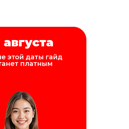
 августа
е этой даты гайд
танет платным