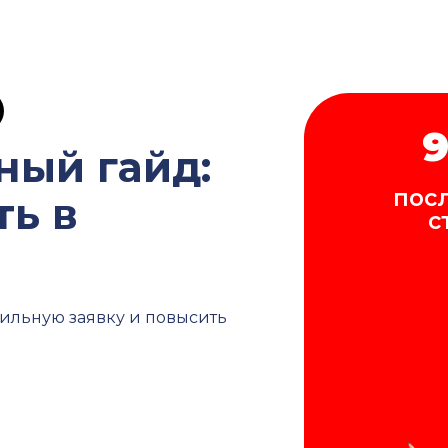
9
ный гайд:
посл
ть в
с
 сильную заявку и повысить
 вышлем вам
 заявки