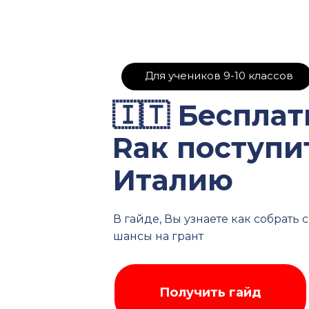
Для учеников 9-10 классов
🇮🇹 Бесплат
Rак поступи
Италию
В гайде, Вы узнаете как собрать
шансы на грант
Оставьте заявку и мы
гайд после оставления
Получить гайд