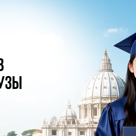
в
узы