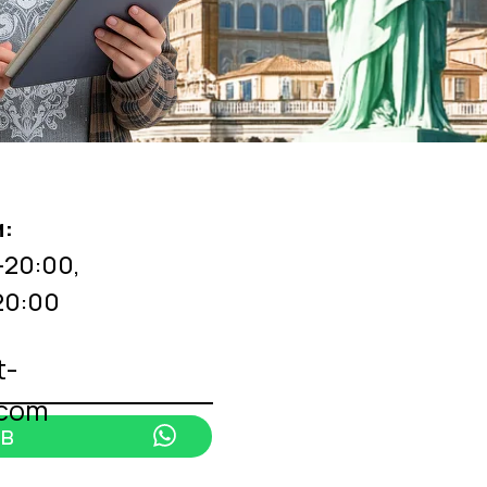
:
-20:00,
20:00
t-
.com
 в