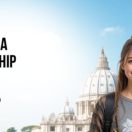
на
hip
и