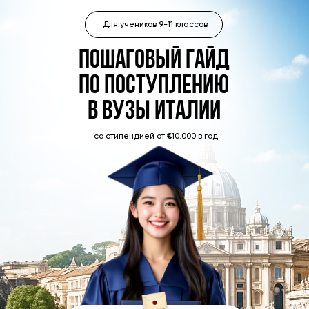
Для учеников 9-11 классов
Пошаговый гайд
по поступлению
В вузы италии
со стипендией от
€
10.000 в год