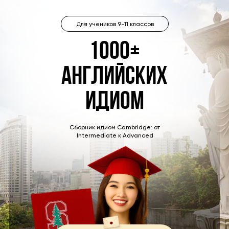
Для учеников 9-11 классов
1000+
английских
идиом
Сборник идиом Cambridge: от
Intermediate к Advanced