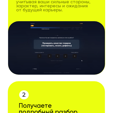
учитывая ваши сильные стороны,
характер, интересы и ожидания
от будущей карьеры.
2
Получаете
подробный разбор