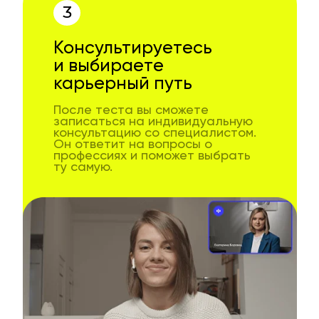
3
Консультируетесь
и выбираете
карьерный путь
После теста вы сможете
записаться на индивидуальную
консультацию со специалистом.
Он ответит на вопросы о
профессиях и поможет выбрать
ту самую.