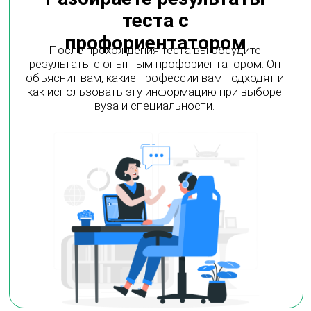
а также подобрать профессию и учебное
направление, которые подойдут именно тебе.
08 ВИДЕОЛЕКЦИЙ
Чётко и по делу: весь путь поступления
за границу — от выбора страны до
подачи документов. Всё объясняют наши
опытные специалисты.
Авторские гайды
Подробные пошаговые инструкции по поступлению
за границу: как выбрать вуз, собрать документы,
написать мотивационное письмо, получить
стипендию и избежать частых ошибок