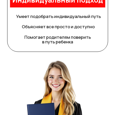
3
Консультация по
выбору профессии от
квалифицированного
эксперта
Профориентатор поможет разобраться
в себе, выявить сильные стороны,
интересы и подобрать направление
которое действительно подойдет тебе
Проходите тест
Digital Human
Пройдете современный тест, который
помогает определить ваши сильные стороны,
склонности и подходящие направления
карьеры. Это не просто тест — это первый шаг