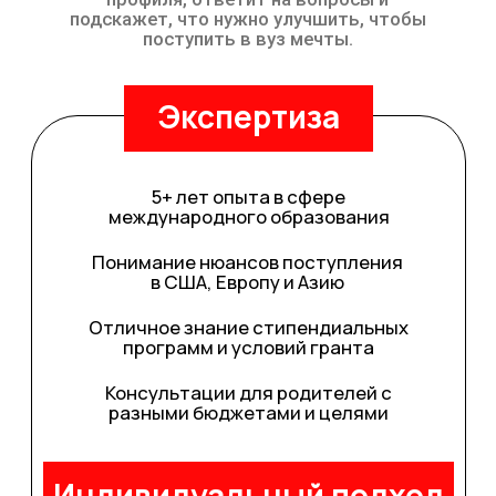
На основе вашего профиля и целей эксперт
составит подробную стратегию: какие
документы нужны, когда и куда подавать,
как подготовиться к экзаменам и
собеседованиям. Вы получите чёткий план
действий — без лишнего стресса и с
максимальными шансами на успех.
Дадим рекомендации
по поступлению
Получите персональные рекомендации от
эксперта: куда стоит подавать именно вам,
что улучшить в профиле и как повысить
шансы на грант. Мы подскажем
оптимальные шаги для поступления в ваш
вуз мечты — с учётом ваших целей,
достижений и уровня подготовки.