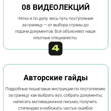
100$
500$
1400$
97$
ПРИОБРЕСТИ СЕЙЧАС