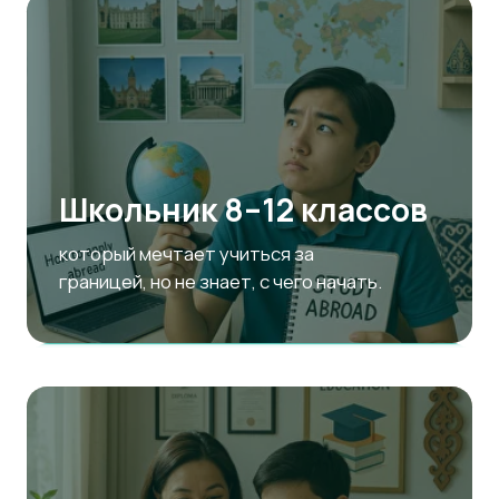
Только делаете первые
шаги к поступлению
в подготовке к поступлению и хотите
получить понятный план действий.
Родитель
который хочет поддержать ребёнка и
помочь ему выбрать университет,
собрать документы и избежать ошибок