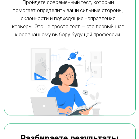
Умный инструмент, который за пару минут
проанализирует твой академический
профиль, интересы и цели, а затем подберёт
наиболее подходящие вузы и программ
Диагностика
профиля с экспертом
Разбор сильных и слабых сторон,
рекомендации по улучшению и план
поступления в вуз мечты.
Профориентация
Наш профориентатор поможет разобраться в
себе, определить сильные стороны и интересы,