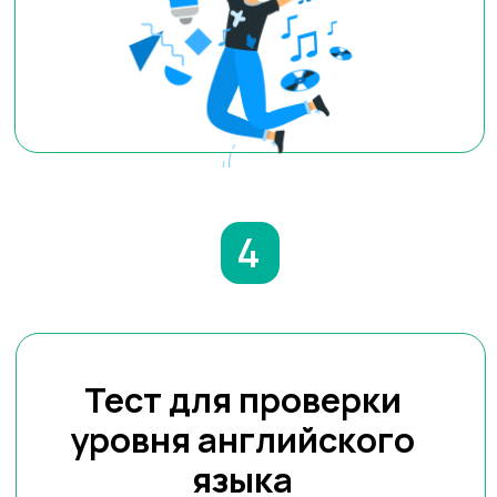
Сможете определить, какая
страна и вуз подходят именно
вам.
Научитесь грамотно составлять
список университетов и
следовать дедлайнам.
Узнаете, как подготовить сильные
документы: мотивационное письмо,
резюме, рекомендации.
Поймёте, как выиграть
стипендию и повысить шансы
на полное финансирование
Избавитесь от хаоса в голове
и получите чёткий план
действий.