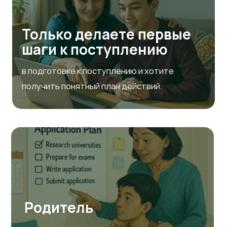
Теряетесь в
количестве стран
и программ
Сотни вузов, десятки направлений
и стипендий — легко запутаться
Что вы получаете
вместе с нами?