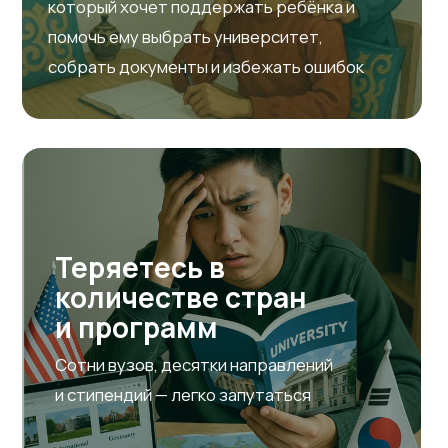
Наш сервис на основе
искусственного
интеллекта
Инструмент, который поможет вам
проанализировать ваш профиль и подобрать
наиболее подходящие для вас вузы
Загружаете оценки,
активности и цели
Оценивает твои оценки, активности,
проекты и цели — и дает рекомендации