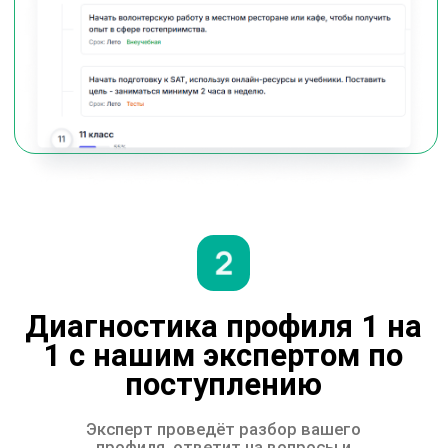
Наш эксперт внимательно изучит ваш
опыт, достижения и цели, чтобы дать
объективную оценку, указать на сильные и
слабые стороны и составить чёткий план
поступления
Оценим ваши шансы
поступления
Эксперт проведёт разбор вашего профиля,
ответит на вопросы и подскажет, что нужно
улучшить, чтобы поступить в вуз мечты.
Получите честную оценку шансов и
персональные рекомендации
Подготовим стратегию
поступления