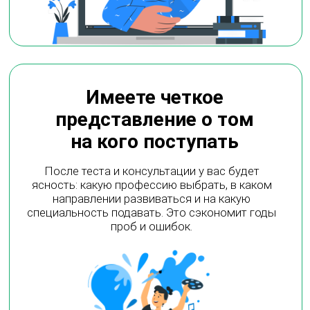
обучение — с условиями, сроками подачи и
ссылками на официальные источники.
БОНУС 1
(200$)
8 авторских
видеоуроков (16
ч)
Чёткое понимание всех этапов
поступления — от выбора страны и
программы до финальной подачи
документов.