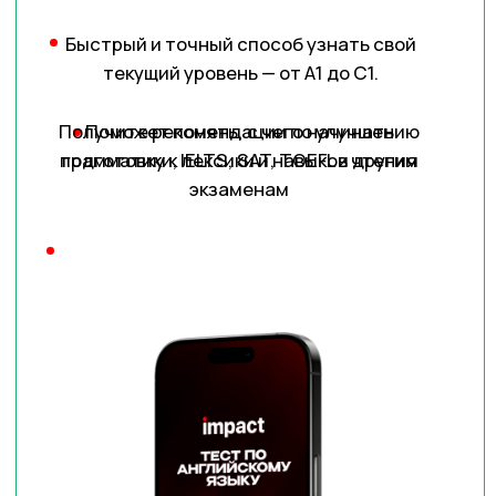
БОНУС 2
(100$)
Список университетов с
грантами до 10.000$/год
Идеально подойдёт тем, кто ищет
частичное финансирование на
обучение за границей.
Стипендии до $10,000 в год — на
обучение, проживание или другие
расходы