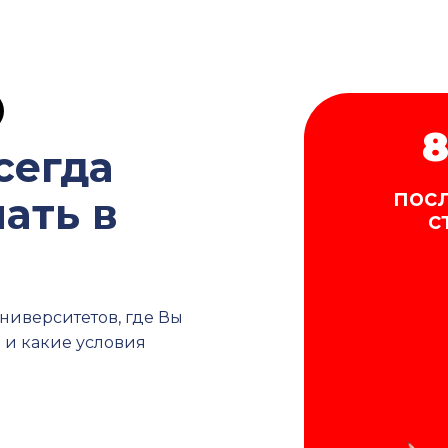
8
сегда
посл
ать в
с
ниверситетов, где Вы
ь и какие условия
 вышлем вам
 заявки