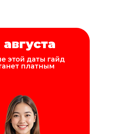
 августа
е этой даты гайд
танет платным