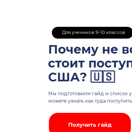
Для учеников 9-10 классов
Почему не в
стоит поступ
США? 🇺🇸
Мы подготовили гайд и список у
можете узнать как туда поступит
Оставьте заявку и мы
гайд после оставления
Получить гайд